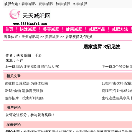
减肥专题：
春季减肥
-
夏季减肥
-
秋季减肥
-
冬季减肥
首页
┊
快速减肥
┊
美容减肥
┊
健康减肥
┊
减肥产品
┊
减肥方法
当前位置：
天天减肥网
>>
美容减肥
>> 居家瘦臂 3招见效
居家瘦臂 3招见效
作者：佚名 编辑：千岩
来源：不详
上一篇:
综合评测 6款减肥产品大PK
下一篇:
3个另类招
相关文章
速效排毒减肥法 为身体扫除
18款排毒饮料 配
吃4种食物 清肠胃瘦肚腩
瘦腿五招 让你成为
腰部按摩 按出纤纤细腰
生吃这些蔬菜水果 
用户评论
发评论送积分，参与就有奖励！
发表评论