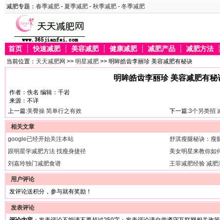
减肥专题：
春季减肥
-
夏季减肥
-
秋季减肥
-
冬季减肥
首页
┊
快速减肥
┊
美容减肥
┊
健康减肥
┊
减肥产品
┊
减肥方法
当前位置：
天天减肥网
>>
明星减肥
>> 明眸皓齿李丽珍 美容减肥有秘诀
明眸皓齿李丽珍 美容减肥有秘
作者：佚名 编辑：千岩
来源：不详
上一篇:
美臀操 简单行之有效
下一篇:
3个另类招
相关文章
google已经开始关注本站
舒淇瘦腿秘诀：瘦
跟明星学减肥方法 找瘦身捷径
美女明星来教你如
刘嘉玲独门减肥食谱
王菲减肥经验 减肥
用户评论
发评论送积分，参与就有奖励！
发表评论