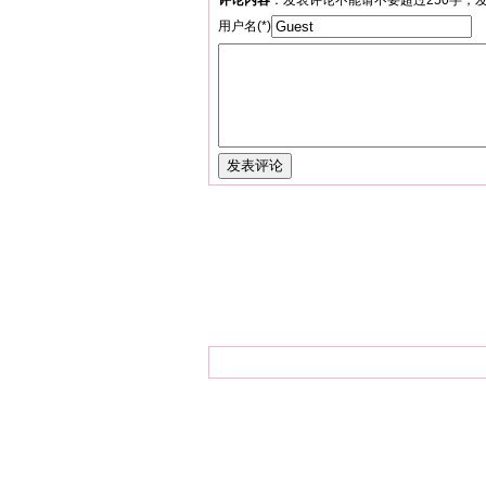
评论内容
：发表评论不能请不要超过250字；
用户名(*)