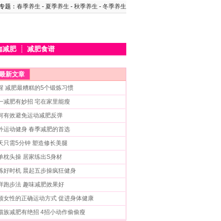
专题：
春季养生
-
夏季养生
-
秋季养生
-
冬季养生
伽减肥
┊
减肥食谱
最新文章
醒 减肥最糟糕的5个锻炼习惯
一减肥有妙招 宅在家里能瘦
何有效避免运动减肥反弹
外运动健身 春季减肥的首选
天只需5分钟 塑造修长美腿
单枕头操 居家练出S身材
炼好时机 晨起五步操疯狂健身
样跑步法 趣味减肥效果好
领女性的正确运动方式 促进身体健康
猫族减肥有绝招 4招小动作偷偷瘦