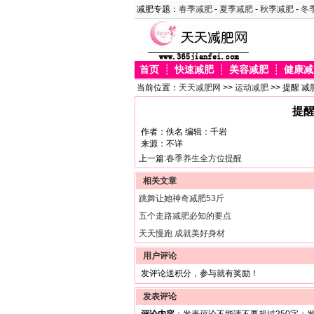
减肥专题：
春季减肥
-
夏季减肥
-
秋季减肥
-
冬
首页
┊
快速减肥
┊
美容减肥
┊
健康减
当前位置：
天天减肥网
>>
运动减肥
>> 提醒 
提醒
作者：佚名 编辑：千岩
来源：不详
上一篇:
春季养生全方位提醒
相关文章
跳舞让她神奇减肥53斤
五个走路减肥必知的要点
天天慢跑 成就美好身材
用户评论
发评论送积分，参与就有奖励！
发表评论