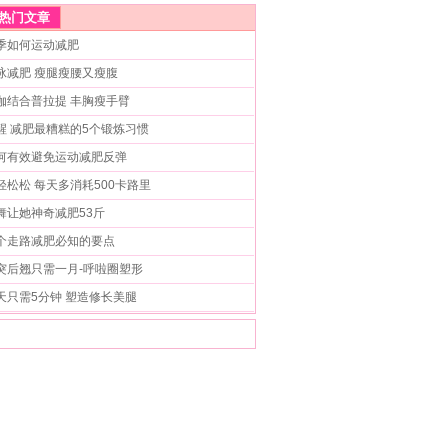
热门文章
季如何运动减肥
泳减肥 瘦腿瘦腰又瘦腹
伽结合普拉提 丰胸瘦手臂
醒 减肥最糟糕的5个锻炼习惯
何有效避免运动减肥反弹
轻松松 每天多消耗500卡路里
舞让她神奇减肥53斤
个走路减肥必知的要点
突后翘只需一月-呼啦圈塑形
天只需5分钟 塑造修长美腿