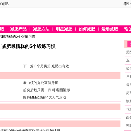
季减肥
养生
肥
┊
减肥产品
┊
减肥方法
┊
明星减肥
┊
如何减肥
┊
运动减肥
┊
瑜
减肥最糟糕的5个锻炼习惯
 减肥最糟糕的5个锻炼习惯
提
五
下一篇:
3个另类招 减肥出奇效
如
户
看白领的办公室健身操
每
前突后翘只需一月-呼啦圈塑形
简
瘦身MM必练的4大人气运动
锻
花
白
夜