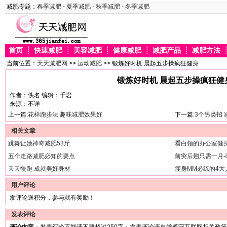
减肥专题：
春季减肥
-
夏季减肥
-
秋季减肥
-
冬季减肥
首页
┊
快速减肥
┊
美容减肥
┊
健康减肥
┊
减肥产品
┊
减肥方法
当前位置：
天天减肥网
>>
运动减肥
>> 锻炼好时机 晨起五步操疯狂健身
锻炼好时机 晨起五步操疯狂健
作者：佚名 编辑：千岩
来源：不详
上一篇:
花样跑步法 趣味减肥效果好
下一篇:
3个另类招
相关文章
跳舞让她神奇减肥53斤
看白领的办公室健
五个走路减肥必知的要点
前突后翘只需一月-
天天慢跑 成就美好身材
瘦身MM必练的4大
用户评论
发评论送积分，参与就有奖励！
发表评论