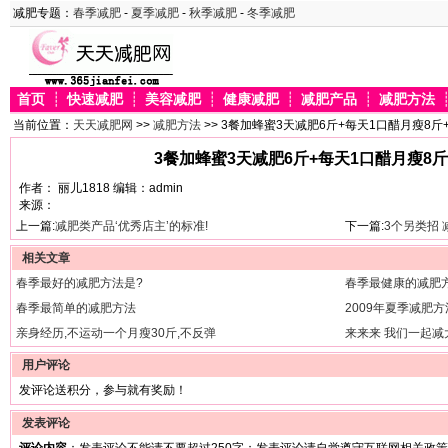
减肥专题：
春季减肥
-
夏季减肥
-
秋季减肥
-
冬季减肥
首页
┊
快速减肥
┊
美容减肥
┊
健康减肥
┊
减肥产品
┊
减肥方法
当前位置：
天天减肥网
>>
减肥方法
>> 3餐加蜂蜜3天减肥6斤+每天1口醋月瘦8
3餐加蜂蜜3天减肥6斤+每天1口醋月瘦8
作者： 丽儿1818 编辑：admin
来源：
上一篇:
减肥类产品‘优秀店主’的标准!
下一篇:
3个另类招
相关文章
春季最好的减肥方法是?
春季最健康的减肥
春季最简单的减肥方法
2009年夏季减肥
亲身经历,不运动一个月瘦30斤,不反弹
来来来 我们一起减
用户评论
发评论送积分，参与就有奖励！
发表评论