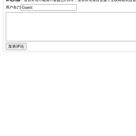
评论内容
：发表评论不能请不要超过250字；发表评论请自觉遵守互联网相关政
用户名(*)