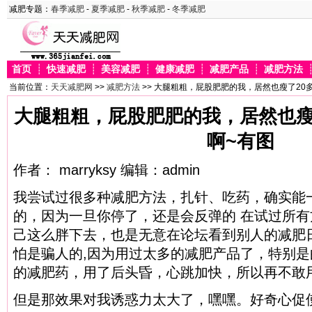
减肥专题：
春季减肥
-
夏季减肥
-
秋季减肥
-
冬季减肥
首页
┊
快速减肥
┊
美容减肥
┊
健康减肥
┊
减肥产品
┊
减肥方法
当前位置：
天天减肥网
>>
减肥方法
>> 大腿粗粗，屁股肥肥的我，居然也瘦了20
大腿粗粗，屁股肥肥的我，居然也瘦
啊~有图
作者： marryksy 编辑：admin
我尝试过很多种减肥方法，扎针、吃药，确实能
的，因为一旦你停了，还是会反弹的 在试过所
己这么胖下去，也是无意在论坛看到别人的减肥
怕是骗人的,因为用过太多的减肥产品了，特别
的减肥药，用了后头昏，心跳加快，所以再不敢
但是那效果对我诱惑力太大了，嘿嘿。好奇心促