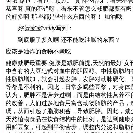
害哦 路过，看过，顶过。 真的不错呀，看来不
恭喜呀 真的不错呀，看来不管怎么减肥都要有毅
的好多啊 那些都是些什么东西的呀！
加油哦
好运宝宝luckly
写到：
到底服了多久啊 还不能吃油腻的东西？
应该是油炸的食物不嫩吃
健康减肥最重要,健康是减肥前提,天然的最好 女
中含有的大豆皂甙对血中的胆固醇、中性脂肪均
性脂肪增加，就会引起发胖，发胖对动脉硬化、
等都是不利的。因此，日常多喝些豆浆，对身体
认为，肥胖不是营养过剩，而是由结构性营养不
的改善，人们过多地食用富含动物脂肪的产品，
调，从而引起了脂肪积蓄，导致肥胖。因此，减
天然植物食品在饮食结构中的比例，是达到健康
用鲜豆浆，可起到平衡营养，调整内分泌和脂肪