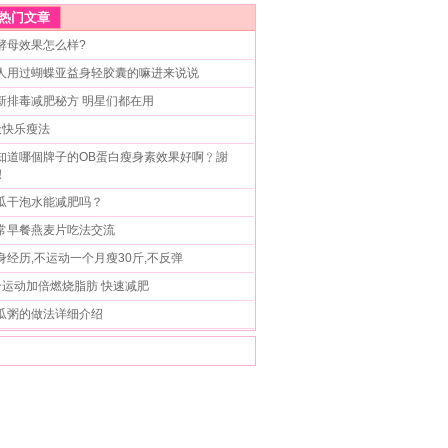
热门文章
酵母效果怎么样?
人用过蝴蝶亚益身轻胶囊的嘛进来说说
新排毒减肥秘方 明星们都在用
天快乐瘦法
知道哪個牌子的OB蛋白瘦身素效果好啊﹖謝
﹗
瓜干泡水能减肥吗？
常早餐燕麦片吃法交流
身经历,不运动一个月瘦30斤,不反弹
个运动加倍燃烧脂肪 快速减肥
瓜粥的做法详细介绍