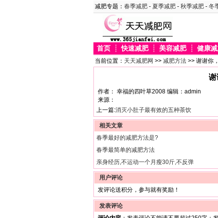
减肥专题：
春季减肥
-
夏季减肥
-
秋季减肥
-
冬
首页
┊
快速减肥
┊
美容减肥
┊
健康减
当前位置：
天天减肥网
>>
减肥方法
>> 谢谢你
谢
作者： 幸福的四叶草2008 编辑：admin
来源：
上一篇:
消灭小肚子最有效的五种茶饮
相关文章
春季最好的减肥方法是?
春季最简单的减肥方法
亲身经历,不运动一个月瘦30斤,不反弹
用户评论
发评论送积分，参与就有奖励！
发表评论