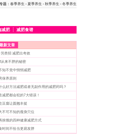
专题：
春季养生
-
夏季养生
-
秋季养生
-
冬季养生
伽减肥
┊
减肥食谱
最新文章
个另类招 减肥出奇效
M从来不胖的秘密
不知不觉中悄悄减肥
房保养原则
什么好方法减肥或者无副作用的减肥药吗？
性减肥都会犯的7大错误！
吃豆腐让圆翘丰挺
大不可不知的瘦身穴位
再挨饿的四种健康减肥方式
食时间不恰当更易发胖