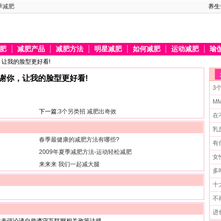
季减肥
养生
肥
┊
减肥产品
┊
减肥方法
┊
明星减肥
┊
如何减肥
┊
运动减肥
┊
瑜
，让我的脸型更好看!
谢你，让我的脸型更好看!
3
M
下一篇:
3个另类招 减肥出奇效
在
乳
春季最健康的减肥方法有哪些?
有
2009年夏季减肥方法-运动轻松减肥
女
来来来 我们一起减大腿
多
十
不
进