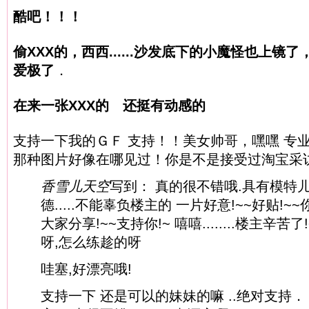
酷吧！！！
偷XXX的，西西......
沙发底下的小魔怪也上镜了
爱极了
．
在来一张XXX的
还挺有动感的
支持一下我的ＧＦ 支持！！美女帅哥，嘿嘿 专业
那种图片好像在哪见过！你是不是接受过淘宝采访
香雪儿天空
写到： 真的很不错哦.具有模特儿
德.....不能辜负楼主的 一片好意!~~好贴!~
大家分享!~~支持你!~ 嘻嘻........楼主辛苦了
呀,怎么练趁的呀
哇塞,好漂亮哦!
支持一下 还是可以的妹妹的嘛 ..绝对支持