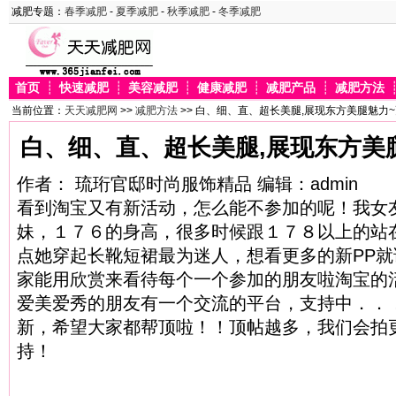
减肥专题：
春季减肥
-
夏季减肥
-
秋季减肥
-
冬季减肥
首页
┊
快速减肥
┊
美容减肥
┊
健康减肥
┊
减肥产品
┊
减肥方法
当前位置：
天天减肥网
>>
减肥方法
>> 白、细、直、超长美腿,展现东方美腿魅力
白、细、直、超长美腿,展现东方美
作者： 琉珩官邸时尚服饰精品 编辑：admin
看到淘宝又有新活动，怎么能不参加的呢！我女
妹，１７６的身高，很多时候跟１７８以上的站
点她穿起长靴短裙最为迷人，想看更多的新PP
家能用欣赏来看待每个一个参加的朋友啦淘宝的
爱美爱秀的朋友有一个交流的平台，支持中．．
新，希望大家都帮顶啦！！顶帖越多，我们会拍
持！