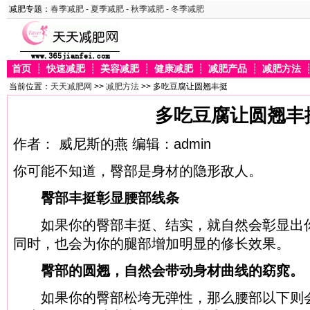
减肥专题：
春季减肥
-
夏季减肥
-
秋季减肥
-
冬季减肥
首页
┊
快速减肥
┊
美容减肥
┊
健康减肥
┊
减肥产品
┊
减肥方法
当前位置：
天天减肥网
>>
减肥方法
>> 多吃豆腐让圆翘丰挺
多吃豆腐让圆翘丰
作者： 威尼斯的燕 编辑：admin
你可能不知道，臀部是身材的隐形敌人。
臀部丰挺彰显腰部线条
如果你的臀部丰挺、结实，就自然会彰显出你
同时，也会为你的腿部增加明显的修长效果。
臀部的圆翘，自然会带动身材曲线的窈窕。
如果你的臀部松垮无弹性，那么腰部以下则会