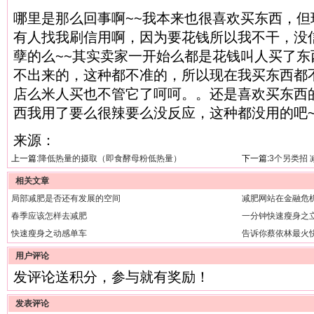
哪里是那么回事啊~~我本来也很喜欢买东西，
有人找我刷信用啊，因为要花钱所以我不干，没
孽的么~~其实卖家一开始么都是花钱叫人买了
不出来的，这种都不准的，所以现在我买东西都
店么米人买也不管它了呵呵。。还是喜欢买东西
西我用了要么很辣要么没反应，这种都没用的吧~
来源：
上一篇:
降低热量的摄取（即食酵母粉低热量）
下一篇:
3个另类招
相关文章
局部减肥是否还有发展的空间
减肥网站在金融危
春季应该怎样去减肥
一分钟快速瘦身之
快速瘦身之动感单车
告诉你蔡依林最火
用户评论
发评论送积分，参与就有奖励！
发表评论