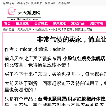
减肥专题：
春季减肥
-
夏季减肥
-
秋季减肥
-
冬季减肥
首页
┊
快速减肥
┊
美容减肥
┊
健康减肥
┊
减肥产品
┊
减肥方法
当前位置：
天天减肥网
>>
快速减肥
>> 非常气愤的卖家，简直让人无语
非常气愤的卖家，简直
作者： micor_d 编辑：admin
前几天在此店买了很多东西:
小脸红红瘦身旗舰店
也比较高，觉得质量应该不错！
买了不下十来样东西，买的也挺开心，每天都在
大前天终于到货，回家赶紧迫不及待的试用了，
里也美滋滋的！
只是有个产品：
台灣憶麗貝羅/贝罗红辣椒纤体按摩
果非常不好，完全感受不到半点产品应有的反应